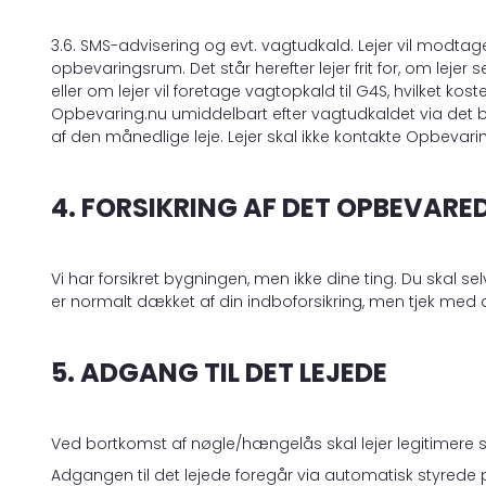
3.6. SMS-advisering og evt. vagtudkald. Lejer vil modtag
opbevaringsrum. Det står herefter lejer frit for, om lejer 
eller om lejer vil foretage vagtopkald til G4S, hvilket k
Opbevaring.nu umiddelbart efter vagtudkaldet via det bet
af den månedlige leje. Lejer skal ikke kontakte Opbevar
4. FORSIKRING AF DET OPBEVARE
Vi har forsikret bygningen, men ikke dine ting. Du skal s
er normalt dækket af din indboforsikring, men tjek med di
5. ADGANG TIL DET LEJEDE
Ved bortkomst af nøgle/hængelås skal lejer legitimere si
Adgangen til det lejede foregår via automatisk styrede p