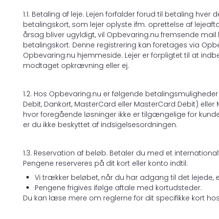
1.1. Betaling af leje. Lejen forfalder forud til betaling hve
betalingskort, som lejer oplyste ifm. oprettelse af lejeaf
årsag bliver ugyldigt, vil Opbevaring.nu fremsende mail her
betalingskort. Denne registrering kan foretages via Opb
Opbevaring.nu hjemmeside. Lejer er forpligtet til at indb
modtaget opkrævning eller ej.
1.2. Hos Opbevaring.nu er følgende betalingsmuligheder ti
Debit, Dankort, MasterCard eller MasterCard Debit) eller
hvor foregående løsninger ikke er tilgængelige for kun
er du ikke beskyttet af indsigelsesordningen.
1.3. Reservation af beløb. Betaler du med et internatio
Pengene reserveres på dit kort eller konto indtil:
Vi trækker beløbet, når du har adgang til det lejede, e
Pengene frigives ifølge aftale med kortudsteder.
Du kan læse mere om reglerne for dit specifikke kort hos