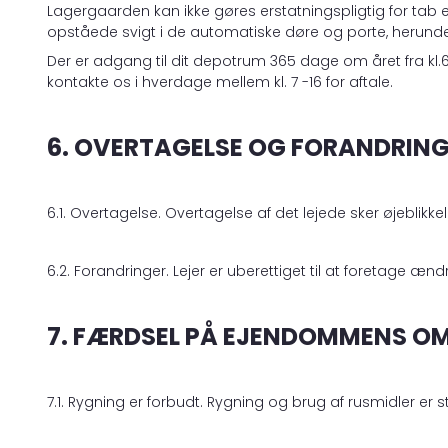
Lagergaarden kan ikke gøres erstatningspligtig for tab e
opståede svigt i de automatiske døre og porte, herunder
Der er adgang til dit depotrum 365 dage om året fra kl.6 
kontakte os i hverdage mellem kl. 7 -16 for aftale.
6. OVERTAGELSE OG FORANDRIN
6.1. Overtagelse. Overtagelse af det lejede sker øjeblikke
6.2. Forandringer. Lejer er uberettiget til at foretage ændri
7. FÆRDSEL PÅ EJENDOMMENS O
7.1. Rygning er forbudt. Rygning og brug af rusmidler 