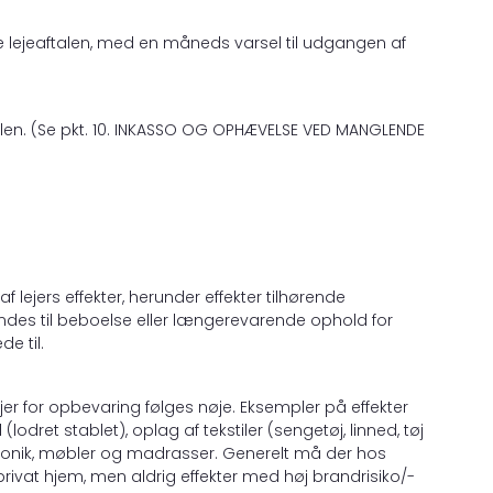
 lejeaftalen, med en måneds varsel til udgangen af
talen. (Se pkt. 10. INKASSO OG OPHÆVELSE VED MANGLENDE
f lejers effekter, herunder effekter tilhørende
ndes til beboelse eller længerevarende ophold for
de til.
njer for opbevaring følges nøje. Eksempler på effekter
dret stablet), oplag af tekstiler (sengetøj, linned, tøj
lektronik, møbler og madrasser. Generelt må der hos
ivat hjem, men aldrig effekter med høj brandrisiko/-