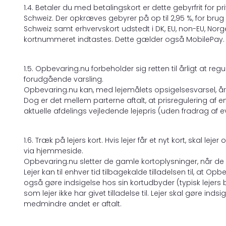
1.4. Betaler du med betalingskort er dette gebyrfrit for p
Schweiz. Der opkræves gebyrer på op til 2,95 %, for brug 
Schweiz samt erhvervskort udstedt i DK, EU, non-EU, Norg
kortnummeret indtastes. Dette gælder også MobilePay.
1.5. Opbevaring.nu forbeholder sig retten til årligt at reg
forudgående varsling.
Opbevaring.nu kan, med lejemålets opsigelsesvarsel, årli
Dog er det mellem parterne aftalt, at prisregulering af e
aktuelle afdelings vejledende lejepris (uden fradrag af 
1.6. Træk på lejers kort. Hvis lejer får et nyt kort, skal l
via hjemmeside.
Opbevaring.nu sletter de gamle kortoplysninger, når de n
Lejer kan til enhver tid tilbagekalde tilladelsen til, at Op
også gøre indsigelse hos sin kortudbyder (typisk lejers b
som lejer ikke har givet tilladelse til. Lejer skal gøre ind
medmindre andet er aftalt.