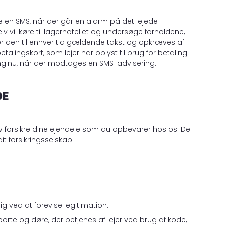
e en SMS, når der går en alarm på det lejede
selv vil køre til lagerhotellet og undersøge forholdene,
oster den til enhver tid gældende takst og opkræves af
alingskort, som lejer har oplyst til brug for betaling
ing.nu, når der modtages en SMS-advisering.
DE
elv forsikre dine ejendele som du opbevarer hos os. De
t forsikringsselskab.
g ved at forevise legitimation.
orte og døre, der betjenes af lejer ved brug af kode,