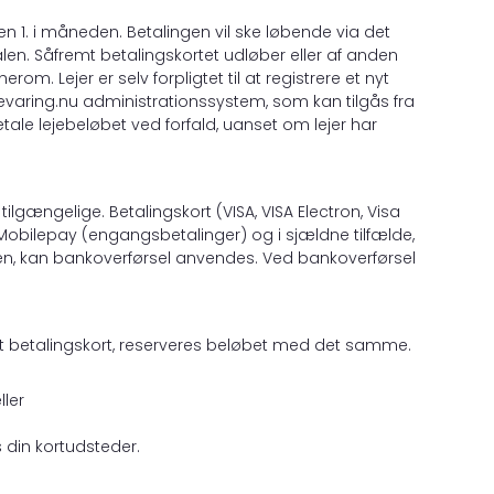
r den 1. i måneden. Betalingen vil ske løbende via det
talen. Såfremt betalingskortet udløber eller af anden
om. Lejer er selv forpligtet til at registrere et nyt
evaring.nu administrationssystem, som kan tilgås fra
etale lejebeløbet ved forfald, uanset om lejer har
lgængelige. Betalingskort (VISA, VISA Electron, Visa
 Mobilepay (engangsbetalinger) og i sjældne tilfælde,
den, kan bankoverførsel anvendes. Ved bankoverførsel
nalt betalingskort, reserveres beløbet med det samme.
ller
 din kortudsteder.