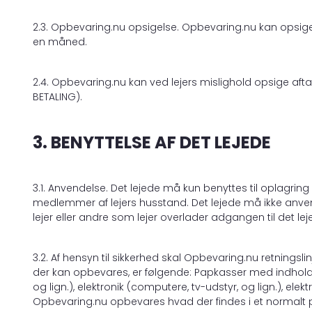
2.3. Opbevaring.nu opsigelse. Opbevaring.nu kan opsige
en måned.
2.4. Opbevaring.nu kan ved lejers mislighold opsige af
BETALING).
3. BENYTTELSE AF DET LEJEDE
3.1. Anvendelse. Det lejede må kun benyttes til oplagring a
medlemmer af lejers husstand. Det lejede må ikke anve
lejer eller andre som lejer overlader adgangen til det leje
3.2. Af hensyn til sikkerhed skal Opbevaring.nu retningsli
der kan opbevares, er følgende: Papkasser med indhold (lo
og lign.), elektronik (computere, tv-udstyr, og lign.), e
Opbevaring.nu opbevares hvad der findes i et normalt pr