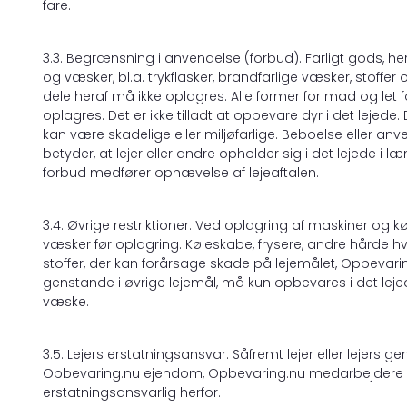
fare.
3.3. Begrænsning i anvendelse (forbud). Farligt gods, h
og væsker, bl.a. trykflasker, brandfarlige væsker, stoffe
dele heraf må ikke oplagres. Alle former for mad og let f
oplagres. Det er ikke tilladt at opbevare dyr i det lejed
kan være skadelige eller miljøfarlige. Beboelse eller a
betyder, at lejer eller andre opholder sig i det lejede i l
forbud medfører ophævelse af lejeaftalen.
3.4. Øvrige restriktioner. Ved oplagring af maskiner og k
væsker før oplagring. Køleskabe, frysere, andre hårde hv
stoffer, der kan forårsage skade på lejemålet, Opbeva
genstande i øvrige lejemål, må kun opbevares i det lejed
væske.
3.5. Lejers erstatningsansvar. Såfremt lejer eller lejers
Opbevaring.nu ejendom, Opbevaring.nu medarbejdere ell
erstatningsansvarlig herfor.