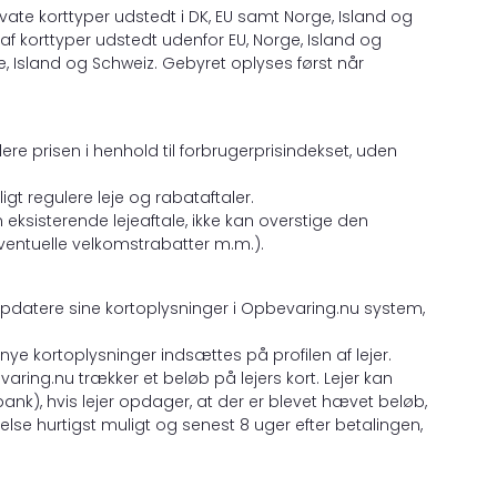
rivate korttyper udstedt i DK, EU samt Norge, Island og
af korttyper udstedt udenfor EU, Norge, Island og
e, Island og Schweiz. Gebyret oplyses først når
ulere prisen i henhold til forbrugerprisindekset, uden
gt regulere leje og rabataftaler.
n eksisterende lejeaftale, ikke kan overstige den
eventuelle velkomstrabatter m.m.).
ejer opdatere sine kortoplysninger i Opbevaring.nu system,
ye kortoplysninger indsættes på profilen af lejer.
bevaring.nu trækker et beløb på lejers kort. Lejer kan
ank), hvis lejer opdager, at der er blevet hævet beløb,
sigelse hurtigst muligt og senest 8 uger efter betalingen,