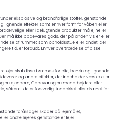
erunder eksplosive og brandfarlige stoffer, genstande
r og lignende effekter samt enhver form for våben eller
ordærvelige eller ildelugtende produkter må ej heller
e. Der må ikke opbevares gods, der på anden vis er eller
nvendelse af rummet som opholdsstue eller andet, der
ængere tid, er forbudt. Enhver overtrædelse af disse
øretøjer skal disse tømmes for olie, benzin og lignende
idevarer og andre effekter, der indeholder væske eller
ring.nu ejendom, Opbevaring.nu medarbejdere eller
e, såfremt de er forsvarligt indpakket eller drænet for
 genstande forårsager skader på lejemålet,
er andre lejeres genstande er lejer