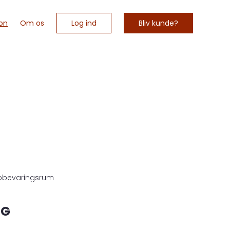
Log ind
Bliv kunde?
on
Om os
opbevaringsrum
NG