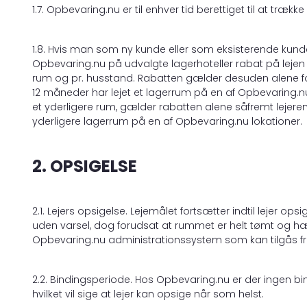
1.7. Opbevaring.nu er til enhver tid berettiget til at træk
1.8. Hvis man som ny kunde eller som eksisterende kunde,
Opbevaring.nu på udvalgte lagerhoteller rabat på lejen 
rum og pr. husstand. Rabatten gælder desuden alene for 
12 måneder har lejet et lagerrum på en af Opbevaring.nu 
et yderligere rum, gælder rabatten alene såfremt lejeren
yderligere lagerrum på en af Opbevaring.nu lokationer.
2. OPSIGELSE
2.1. Lejers opsigelse. Lejemålet fortsætter indtil lejer o
uden varsel, dog forudsat at rummet er helt tømt og hæ
Opbevaring.nu administrationssystem som kan tilgås 
2.2. Bindingsperiode. Hos Opbevaring.nu er der ingen bin
hvilket vil sige at lejer kan opsige når som helst.