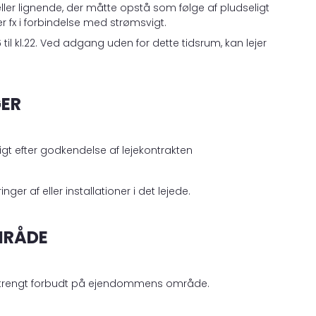
ller lignende, der måtte opstå som følge af pludseligt
 fx i forbindelse med strømsvigt.
til kl.22. Ved adgang uden for dette tidsrum, kan lejer
GER
ligt efter godkendelse af lejekontrakten
nger af eller installationer i det lejede.
MRÅDE
er strengt forbudt på ejendommens område.